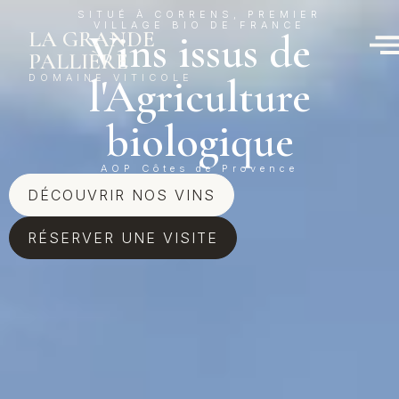
SITUÉ À CORRENS, PREMIER
VILLAGE BIO DE FRANCE
Vins issus de
LA GRANDE
PALLIÈRE
l'Agriculture
DOMAINE VITICOLE
biologique
AOP Côtes de Provence
DÉCOUVRIR NOS VINS
RÉSERVER UNE VISITE